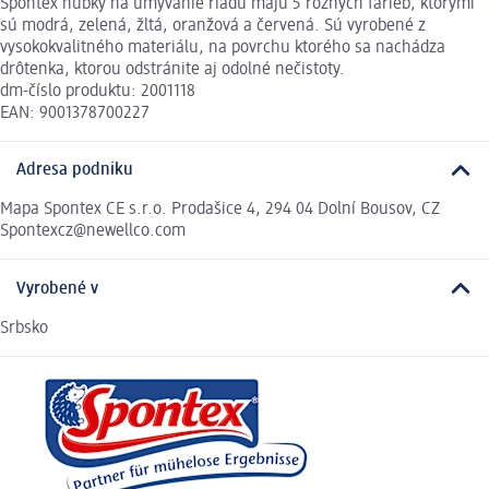
Spontex hubky na umývanie riadu majú 5 rôznych farieb, ktorými
sú modrá, zelená, žltá, oranžová a červená. Sú vyrobené z
vysokokvalitného materiálu, na povrchu ktorého sa nachádza
drôtenka, ktorou odstránite aj odolné nečistoty.
dm-číslo produktu: 2001118
EAN: 9001378700227
Adresa podniku
Mapa Spontex CE s.r.o. Prodašice 4, 294 04 Dolní Bousov, CZ
Spontexcz@newellco.com
Vyrobené v
Srbsko