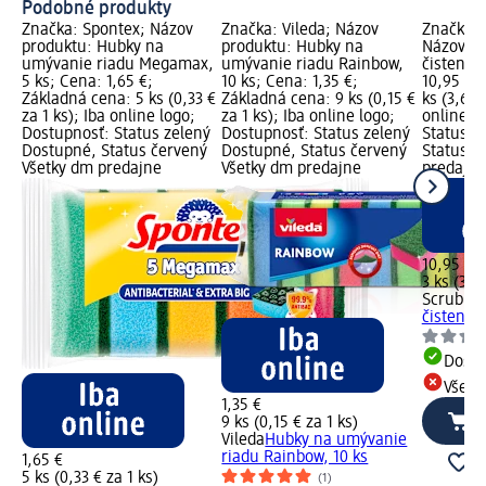
Podobné produkty
Značka: Spontex; Názov
Značka: Vileda; Názov
Značka: 
produktu: Hubky na
produktu: Hubky na
Názov pr
umývanie riadu Megamax,
umývanie riadu Rainbow,
čistenie 
5 ks; Cena: 1,65 €;
10 ks; Cena: 1,35 €;
10,95 €;
Základná cena: 5 ks (0,33 €
Základná cena: 9 ks (0,15 €
ks (3,65 
za 1 ks); Iba online logo;
za 1 ks); Iba online logo;
online l
Dostupnosť: Status zelený
Dostupnosť: Status zelený
Status z
Dostupné, Status červený
Dostupné, Status červený
Status č
Všetky dm predajne
Všetky dm predajne
predajne
10,95 €
3 ks (3,6
Scrub D
čistenie 
Dost
Všetk
1,35 €
9 ks (0,15 € za 1 ks)
Vileda
Hubky na umývanie
riadu Rainbow, 10 ks
1,65 €
5 ks (0,33 € za 1 ks)
(1)