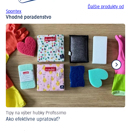
Ďalšie produkty od
Spontex
Vhodné poradenstvo
Tipy na výber hubky Profissimo
Les
Ako efektívne upratovať?
Um
ti