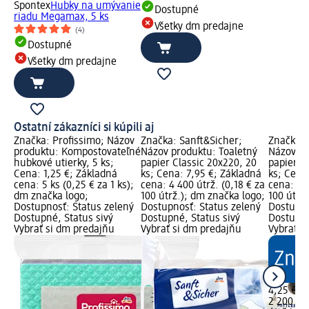
Spontex
Hubky na umývanie
Dostupné
riadu Megamax, 5 ks
Všetky dm predajne
(4)
Dostupné
Všetky dm predajne
Ostatní zákazníci si kúpili aj
Značka: Profissimo; Názov
Značka: Sanft&Sicher;
Značka: 
produktu: Kompostovateľné
Názov produktu: Toaletný
Názov pr
hubkové utierky, 5 ks;
papier Classic 20x220, 20
papier Cl
Cena: 1,25 €; Základná
ks; Cena: 7,95 €; Základná
ks; Cena
cena: 5 ks (0,25 € za 1 ks);
cena: 4 400 útrž. (0,18 € za
cena: 2 2
dm značka logo;
100 útrž.); dm značka logo;
100 útrž
Dostupnosť: Status zelený
Dostupnosť: Status zelený
Dostupno
Dostupné, Status sivý
Dostupné, Status sivý
Dostupné
Vybrať si dm predajňu
Vybrať si dm predajňu
Vybrať s
4,25 €
2 200 útr