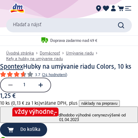
Hľadať a nájsť
Doprava zadarmo nad 49 €
Úvodná stránka
Domácnosť
Umývanie riadu
Kefy a hubky na umývanie riadu
Spontex
Hubky na umývanie riadu Colors, 10 ks
3.7
(
24 hodnotení
)
1,25 €
10 ks (0,13 € za 1 ks)
vrátane DPH, plus
náklady na prepravu
dlhodobo výhodné ceny
nezvýšené od
01.04.2023
Do košíka