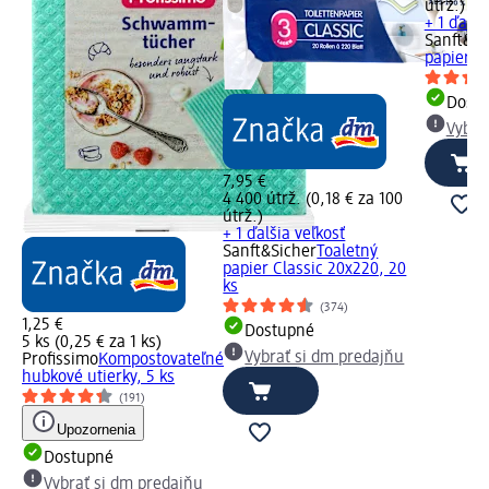
útrž.)
+ 1 ďalši
Sanft&Si
papier Cl
Dost
Vybra
7,95 €
4 400 útrž. (0,18 € za 100
útrž.)
+ 1 ďalšia veľkosť
Sanft&Sicher
Toaletný
papier Classic 20x220, 20
ks
(374)
1,25 €
Dostupné
5 ks (0,25 € za 1 ks)
Vybrať si dm predajňu
Profissimo
Kompostovateľné
hubkové utierky, 5 ks
(191)
Upozornenia
Dostupné
Vybrať si dm predajňu