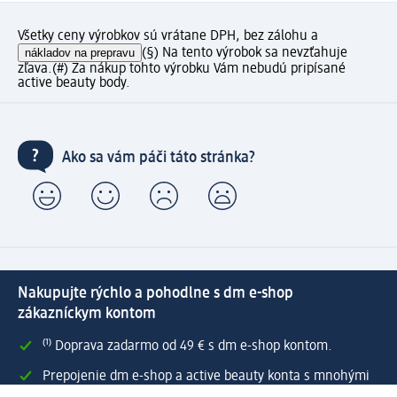
Všetky ceny výrobkov sú vrátane DPH, bez zálohu a
nákladov na prepravu
(§) Na tento výrobok sa nevzťahuje
zľava.
(#) Za nákup tohto výrobku Vám nebudú pripísané
active beauty body.
Ako sa vám páči táto stránka?
Nakupujte rýchlo a pohodlne s dm e-shop
zákazníckym kontom
⁽¹⁾ Doprava zadarmo od 49 € s dm e-shop kontom.
Prepojenie dm e-shop a active beauty konta s mnohými
zákazníckymi výhodami.