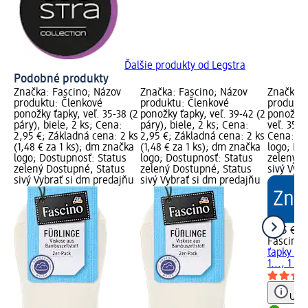
Ďalšie produkty od Legstra
Podobné produkty
Značka: Fascino; Názov
Značka: Fascino; Názov
Značka: 
produktu: Členkové
produktu: Členkové
produktu
ponožky ťapky, veľ. 35-38 (2
ponožky ťapky, veľ. 39-42 (2
ponožky 
páry), biele, 2 ks; Cena:
páry), biele, 2 ks; Cena:
veľ. 35-38
2,95 €; Základná cena: 2 ks
2,95 €; Základná cena: 2 ks
Cena: 2,
(1,48 € za 1 ks); dm značka
(1,48 € za 1 ks); dm značka
logo; Do
logo; Dostupnosť: Status
logo; Dostupnosť: Status
zelený D
zelený Dostupné, Status
zelený Dostupné, Status
sivý Vyb
sivý Vybrať si dm predajňu
sivý Vybrať si dm predajňu
2,45 €
Fascino
Č
ťapky Be 
1..., 1 ks
Upoz