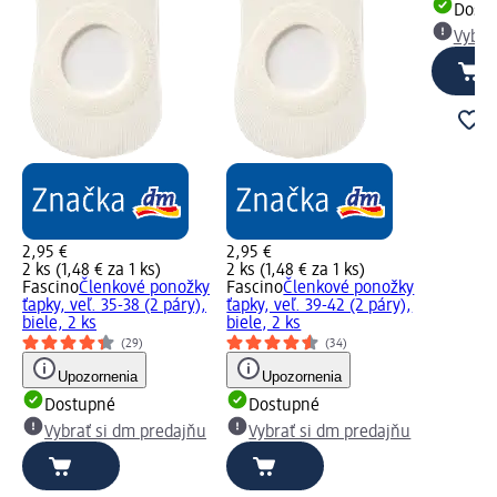
Dost
Vybra
2,95 €
2,95 €
2 ks (1,48 € za 1 ks)
2 ks (1,48 € za 1 ks)
Fascino
Členkové ponožky
Fascino
Členkové ponožky
ťapky, veľ. 35-38 (2 páry),
ťapky, veľ. 39-42 (2 páry),
biele, 2 ks
biele, 2 ks
(29)
(34)
Upozornenia
Upozornenia
Dostupné
Dostupné
Vybrať si dm predajňu
Vybrať si dm predajňu