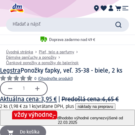
Hľadať a nájsť
Doprava zadarmo nad 49 €
Úvodná stránka
Pleť, telo a parfumy
Dámske pančuchy a ponožky
Členkové ponožky a ponožky do balerínok
Legstra
Ponožky ťapky, veľ. 35-38 - biele, 2 ks
0
(
Ohodnoťte produkt
)
Aktuálna cena:
3,95 €
|
Predošlá cena:
6,65 €
2 ks (1,98 € za 1 ks)
vrátane DPH, plus
náklady na prepravu
dlhodobo výhodné ceny
nezvýšené od
22.03.2025
Do košíka