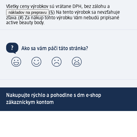
Všetky ceny výrobkov sú vrátane DPH, bez zálohu a
nákladov na prepravu
(§) Na tento výrobok sa nevzťahuje
zľava.
(#) Za nákup tohto výrobku Vám nebudú pripísané
active beauty body.
Ako sa vám páči táto stránka?
Nakupujte rýchlo a pohodlne s dm e-shop
zákazníckym kontom
⁽¹⁾ Doprava zadarmo od 49 € s dm e-shop kontom.
Prepojenie dm e-shop a active beauty konta s mnohými
zákazníckymi výhodami.