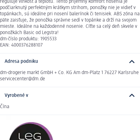
reguluje vlhkosť a teplotu. Tento príjemný komfort nosenia je
podčiarknutý perfektným krátkym strihom, ponožky nie je vidieť v
topánkach, sú ideálne pri nosení balerínok či tenisiek. ABS zóna na
päte zaisťuje, že ponožka správne sedí v topánke a drží na svojom
mieste. Ideálne na každodenné nosenie. Cíťte sa celý deň skvele v
ponožkách Basic od Legstra!
dm-číslo produktu: 1905533
EAN: 4000376288107
Adresa podniku
dm-drogerie markt GmbH + Co. KG Am dm-Platz 1 76227 Karlsruhe
servicecenter@dm.de
Vyrobené v
Čína