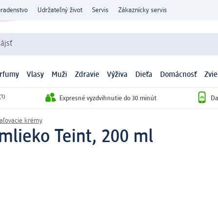
oradenstvo
Udržateľný život
Servis
Zákaznícky servis
ájsť
arfumy
Vlasy
Muži
Zdravie
Výživa
Dieťa
Domácnosť
Zvie
(1)
Expresné vyzdvihnutie do 30 minút
Da
ľovacie krémy
lieko Teint, 200 ml