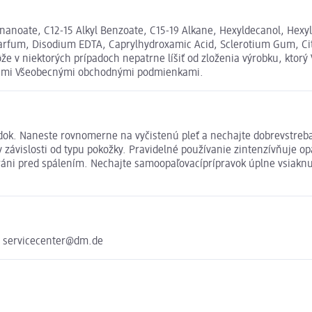
nanoate, C12-15 Alkyl Benzoate, C15-19 Alkane, Hexyldecanol, Hexyld
rfum, Disodium EDTA, Caprylhydroxamic Acid, Sclerotium Gum, Citric
 v niektorých prípadoch nepatrne líšiť od zloženia výrobku, ktorý
našimi Všeobecnými obchodnými podmienkami.
ok. Naneste rovnomerne na vyčistenú pleť a nechajte dobrevstrebať.
 závislosti od typu pokožky. Pravidelné používanie zintenzívňuje o
áni pred spálením. Nechajte samoopaľovacíprípravok úplne vsiaknuť
e servicecenter@dm.de