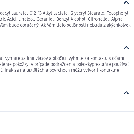
ecyl Laurate, C12-13 Alkyl Lactate, Glyceryl Stearate, Tocopheryl
 Acid, Linalool, Geraniol, Benzyl Alcohol, Citronellol, Alpha-
 Vám bude doručený. Ak Vám tieto odlišnosti nebudú z akýchkoľvek
 Vyhnite sa línii vlasov a obočiu. Vyhnite sa kontaktu s očami.
pálenie pokožky. V prípade podráždenia pokožkyprestaňte používať.
, inak sa na textíliách a povrchoch môžu vytvoriť kontaktné