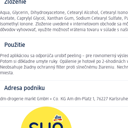
Zloženie
Aqua, Glycerin, Dihydroxyacetone, Cetearyl Alcohol, Cetearyl Isono
Acetate, Caprylyl Glycol, Xanthan Gum, Sodium Cetearyl Sulfate, Pa
Isomethyl Ionone. Zloženie uvedené v internetovom obchode sa môže
dôvodov vyhovovať, využite možnosť vrátenia tovaru v súlade s 
Použitie
Pred aplikáciou sa odporúča urobiť peeling – pre rovnomerný výsled
Potom si dôkladne umyte ruky. Opálenie je hotové po 2-6hodinách v
Neobsahuje žiadny ochranný filter proti slnečnému žiareniu. Nechr
miesta.
Adresa podniku
dm-drogerie markt GmbH + Co. KG Am dm-Platz 1, 76227 Karlsruh