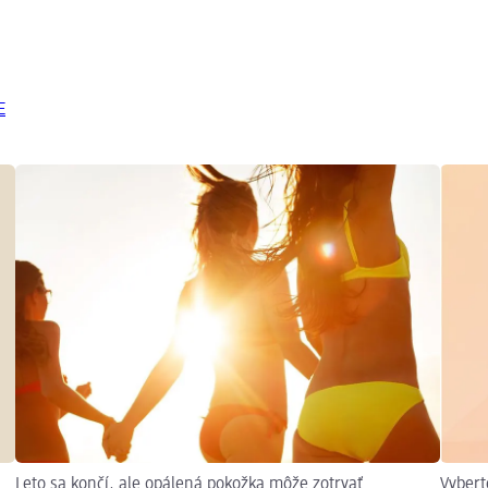
E
Leto sa končí, ale opálená pokožka môže zotrvať
Vybert