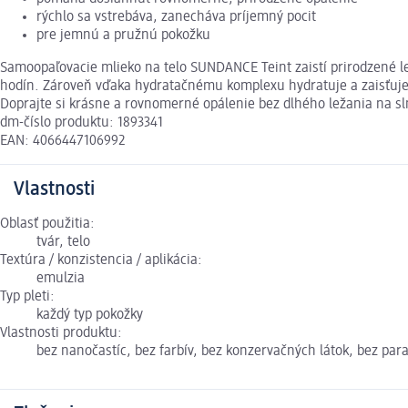
rýchlo sa vstrebáva, zanecháva príjemný pocit
pre jemnú a pružnú pokožku
Samoopaľovacie mlieko na telo SUNDANCE Teint zaistí prirodzené 
hodín. Zároveň vďaka hydratačnému komplexu hydratuje a zaisťuje 
Doprajte si krásne a rovnomerné opálenie bez dlhého ležania na s
dm-číslo produktu: 1893341
EAN: 4066447106992
Vlastnosti
Oblasť použitia:
tvár, telo
Textúra / konzistencia / aplikácia:
emulzia
Typ pleti:
každý typ pokožky
Vlastnosti produktu:
bez nanočastíc, bez farbív, bez konzervačných látok, bez par