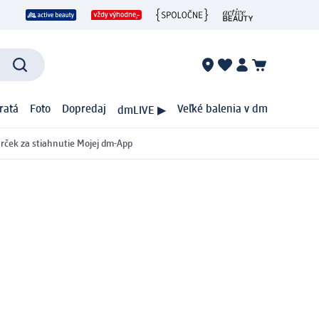
ratá
Foto
Dopredaj
Veľké balenia v dm
dmLIVE ▶
rček za stiahnutie Mojej dm-App