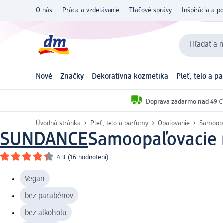
O nás
Práca a vzdelávanie
Tlačové správy
Inšpirácia a p
Hľadať a n
Nové
Značky
Dekoratívna kozmetika
Pleť, telo a p
Doprava zadarmo nad 49 €
Úvodná stránka
Pleť, telo a parfumy
Opaľovanie
Samoopa
SUNDANCE
Samoopaľovacie m
4.3
(
16 hodnotení
)
Vegan
bez parabénov
bez alkoholu