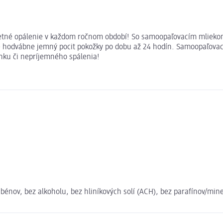
letné opálenie v každom ročnom období! So samoopaľovacím mlieko
hodvábne jemný pocit pokožky po dobu až 24 hodín. Samoopaľovací 
lnku či nepríjemného spálenia!
abénov, bez alkoholu, bez hliníkových solí (ACH), bez parafínov/min