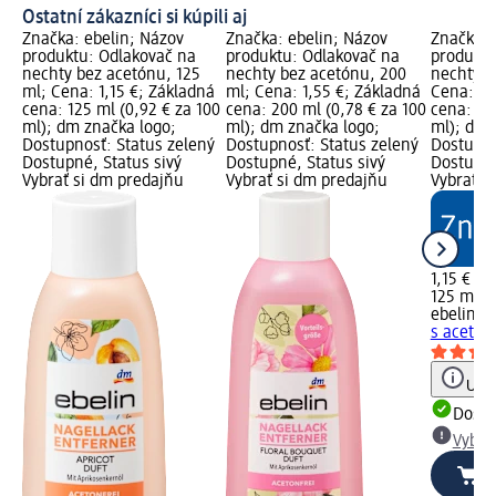
Ostatní zákazníci si kúpili aj
Značka: ebelin; Názov
Značka: ebelin; Názov
Značka: 
produktu: Odlakovač na
produktu: Odlakovač na
produktu
nechty bez acetónu, 125
nechty bez acetónu, 200
nechty s
ml; Cena: 1,15 €; Základná
ml; Cena: 1,55 €; Základná
Cena: 1,
cena: 125 ml (0,92 € za 100
cena: 200 ml (0,78 € za 100
cena: 12
ml); dm značka logo;
ml); dm značka logo;
ml); dm 
Dostupnosť: Status zelený
Dostupnosť: Status zelený
Dostupno
Dostupné, Status sivý
Dostupné, Status sivý
Dostupné
Vybrať si dm predajňu
Vybrať si dm predajňu
Vybrať s
1,15 €
125 ml (0
ebelin
Od
s acetón
Upoz
Dost
Vybra