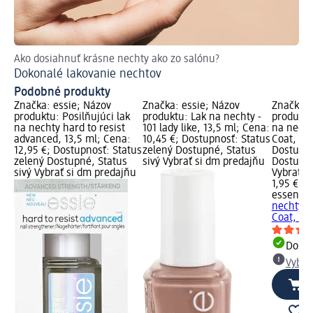
Ako dosiahnuť krásne nechty ako zo salónu?
Je
Dokonalé lakovanie nechtov
Sv
Podobné produkty
Značka: essie; Názov
Značka: essie; Názov
Značka: 
produktu: Posilňujúci lak
produktu: Lak na nechty -
produktu
na nechty hard to resist
101 lady like, 13,5 ml; Cena:
na necht
advanced, 13,5 ml; Cena:
10,45 €; Dostupnosť: Status
Coat, 8 m
12,95 €; Dostupnosť: Status
zelený Dostupné, Status
Dostupno
zelený Dostupné, Status
sivý Vybrať si dm predajňu
Dostupné
sivý Vybrať si dm predajňu
Vybrať s
1,95 €
essence
nechty c
Coat, 8 
Dost
Vybra