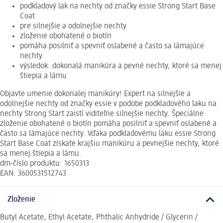
podkladový lak na nechty od značky essie Strong Start Base
Coat
pre silnejšie a odolnejšie nechty
zloženie obohatené o biotín
pomáha posilniť a spevniť oslabené a často sa lámajúce
nechty
výsledok: dokonalá manikúra a pevné nechty, ktoré sa menej
štiepia a lámu
Objavte umenie dokonalej manikúry! Expert na silnejšie a
odolnejšie nechty od značky essie v podobe podkladového laku na
nechty Strong Start zaistí viditeľne silnejšie nechty. Špeciálne
zloženie obohatené o biotín pomáha posilniť a spevniť oslabené a
často sa lámajúce nechty. Vďaka podkladovému laku essie Strong
Start Base Coat získate krajšiu manikúru a pevnejšie nechty, ktoré
sa menej štiepia a lámu.
dm-číslo produktu: 1650313
EAN: 3600531512743
Zloženie
Butyl Acetate, Ethyl Acetate, Phthalic Anhydride / Glycerin /