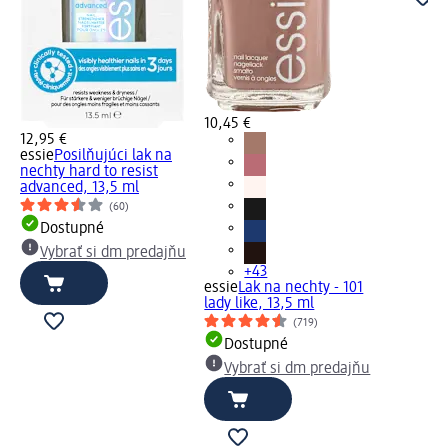
10,45 €
12,95 €
essie
Posilňujúci lak na
nechty hard to resist
advanced, 13,5 ml
(60)
Dostupné
Vybrať si dm predajňu
+43
essie
Lak na nechty - 101
lady like, 13,5 ml
(719)
Dostupné
Vybrať si dm predajňu