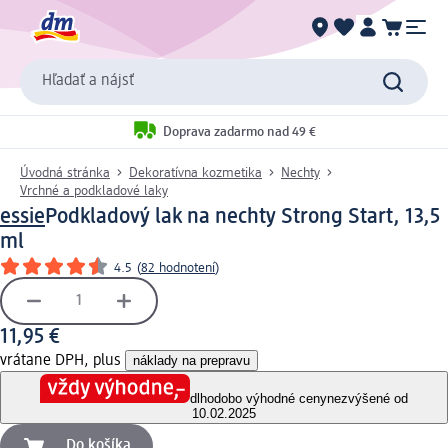
Hľadať a nájsť
Doprava zadarmo nad 49 €
Úvodná stránka
Dekoratívna kozmetika
Nechty
Vrchné a podkladové laky
essie
Podkladový lak na nechty Strong Start, 13,5
ml
4.5
(
82 hodnotení
)
11,95 €
vrátane DPH, plus
náklady na prepravu
dlhodobo výhodné ceny
nezvýšené od
10.02.2025
Do košíka