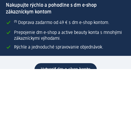
Nakupujte rýchlo a pohodlne s dm e-shop
zákazníckym kontom
⁽¹⁾ Doprava zadarmo od 49 € s dm e-shop kontom.
Prepojenie dm e-shop a active beauty konta s mnohými
zákazníckymi výhodami.
Rýchle a jednoduché spravovanie objednávok.
Vytvoriť dm e-shop konto
Pomoc
Výhody e-shopu
Zákaznícky servis
Zaslanie a dodanie
Vrátenie tovaru
Spoločnosť