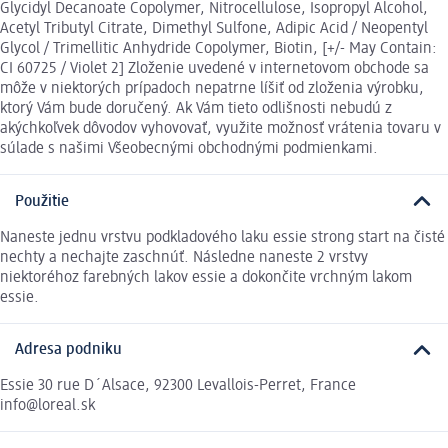
Glycidyl Decanoate Copolymer, Nitrocellulose, Isopropyl Alcohol,
Acetyl Tributyl Citrate, Dimethyl Sulfone, Adipic Acid / Neopentyl
Glycol / Trimellitic Anhydride Copolymer, Biotin, [+/- May Contain:
CI 60725 / Violet 2] Zloženie uvedené v internetovom obchode sa
môže v niektorých prípadoch nepatrne líšiť od zloženia výrobku,
ktorý Vám bude doručený. Ak Vám tieto odlišnosti nebudú z
akýchkoľvek dôvodov vyhovovať, využite možnosť vrátenia tovaru v
súlade s našimi Všeobecnými obchodnými podmienkami.
Použitie
Naneste jednu vrstvu podkladového laku essie strong start na čisté
nechty a nechajte zaschnúť. Následne naneste 2 vrstvy
niektoréhoz farebných lakov essie a dokončite vrchným lakom
essie.
Adresa podniku
Essie 30 rue D´Alsace, 92300 Levallois-Perret, France
info@loreal.sk