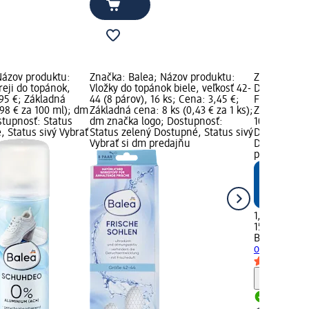
Názov produktu:
Značka: Balea; Názov produktu:
Značka: Bal
reji do topánok,
Vložky do topánok biele, veľkosť 42-
Dezodorant 
95 €; Základná
44 (8 párov), 16 ks; Cena: 3,45 €;
Feel Well, 1
98 € za 100 ml); dm
Základná cena: 8 ks (0,43 € za 1 ks);
Základná cen
stupnosť: Status
dm značka logo; Dostupnosť:
100 ml); dm
 Status sivý Vybrať
Status zelený Dostupné, Status sivý
Dostupnosť:
Vybrať si dm predajňu
Dostupné, S
predajňu
1,95 €
150 ml (1,30
Balea
Dezodo
obuv Feel W
Upozorn
Dostupn