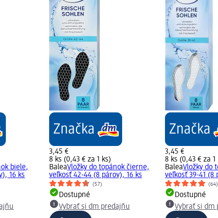
3,45 €
3,45 €
8 ks (0,43 € za 1 ks)
8 ks (0,43 € za 1
ok biele,
Balea
Vložky do topánok čierne,
Balea
Vložky do 
v), 16 ks
veľkosť 42-44 (8 párov), 16 ks
veľkosť 39-41 (8 
(57)
(64
Dostupné
Dostupné
dajňu
Vybrať si dm predajňu
Vybrať si dm