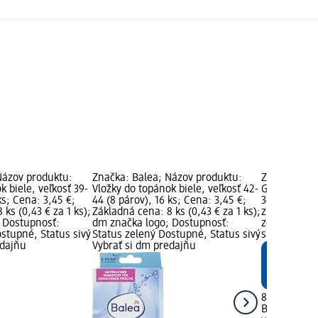
Názov produktu:
Značka: Balea; Názov produktu:
Značka: Bal
k biele, veľkosť 39-
Vložky do topánok biele, veľkosť 42-
Gélové vlož
ks; Cena: 3,45 €;
44 (8 párov), 16 ks; Cena: 3,45 €;
36-41 (1 pár
 ks (0,43 € za 1 ks);
Základná cena: 8 ks (0,43 € za 1 ks);
značka logo
 Dostupnosť:
dm značka logo; Dostupnosť:
zelený Dost
stupné, Status sivý
Status zelený Dostupné, Status sivý
si dm preda
edajňu
Vybrať si dm predajňu
8,45 €
Balea
Gélové