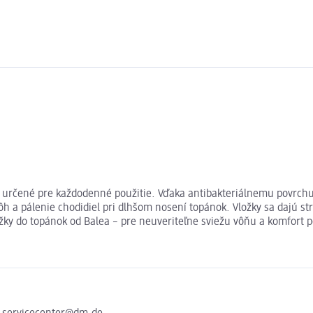
a určené pre každodenné použitie. Vďaka antibakteriálnemu povrchu
ôh a pálenie chodidiel pri dlhšom nosení topánok. Vložky sa dajú st
žky do topánok od Balea – pre neuveriteľne sviežu vôňu a komfort p