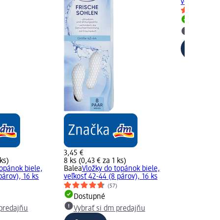
veľkosť 36-41
Dostupn
Vybrať s
3,45 €
 ks)
8 ks (0,43 € za 1 ks)
topánok biele,
Balea
Vložky do topánok biele,
párov), 16 ks
veľkosť 42-44 (8 párov), 16 ks
)
(57)
Dostupné
 predajňu
Vybrať si dm predajňu