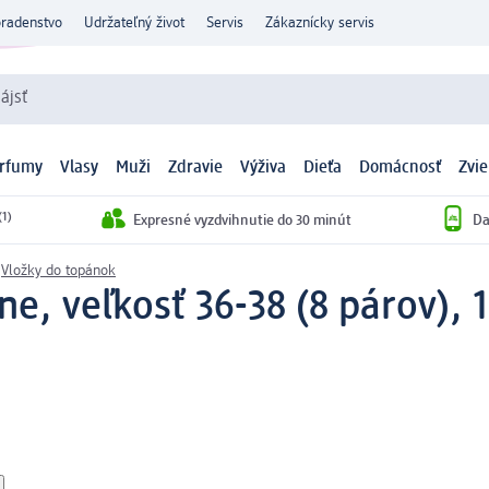
oradenstvo
Udržateľný život
Servis
Zákaznícky servis
ájsť
arfumy
Vlasy
Muži
Zdravie
Výživa
Dieťa
Domácnosť
Zvie
(1)
Expresné vyzdvihnutie do 30 minút
Da
Vložky do topánok
e, veľkosť 36-38 (8 párov), 1