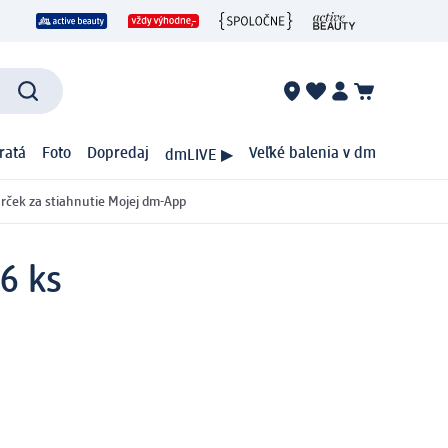
ratá
Foto
Dopredaj
Veľké balenia v dm
dmLIVE ▶
rček za stiahnutie Mojej dm-App
6 ks