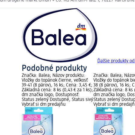
dm drogerie markt GmbH + Co. KG Am dm-Platz 1, 76227 Karlsruh
Ďalšie produkty od
Podobné produkty
Značka: Balea; Názov produktu:
Značka: Balea; Názo
Vložky do topánok čierne, veľkosť
Vložky do topánok bie
39-41 (8 párov), 16 ks; Cena: 3,45 €;
38 (8 párov), 16 ks; 
Základná cena: 8 ks (0,43 € za 1 ks);
Základná cena: 8 ks (
dm značka logo; Dostupnosť:
dm značka logo; Dos
Status zelený Dostupné, Status sivý
Status zelený Dostup
Vybrať si dm predajňu
Vybrať si dm predaj