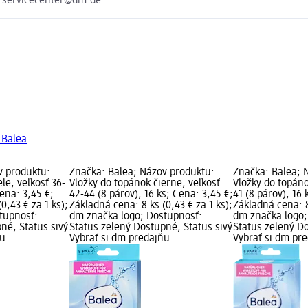
e servicecenter@dm.de
 Balea
v produktu:
Značka: Balea; Názov produktu:
Značka: Balea; 
le, veľkosť 36-
Vložky do topánok čierne, veľkosť
Vložky do topáno
Cena: 3,45 €;
42-44 (8 párov), 16 ks; Cena: 3,45 €;
41 (8 párov), 16 
0,43 € za 1 ks);
Základná cena: 8 ks (0,43 € za 1 ks);
Základná cena: 8
tupnosť:
dm značka logo; Dostupnosť:
dm značka logo;
né, Status sivý
Status zelený Dostupné, Status sivý
Status zelený Do
ňu
Vybrať si dm predajňu
Vybrať si dm pr