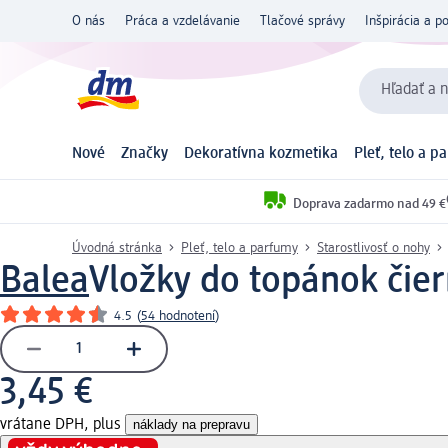
O nás
Práca a vzdelávanie
Tlačové správy
Inšpirácia a p
Hľadať a n
Nové
Značky
Dekoratívna kozmetika
Pleť, telo a p
Doprava zadarmo nad 49 €
Úvodná stránka
Pleť, telo a parfumy
Starostlivosť o nohy
Balea
Vložky do topánok čiern
4.5
(
54 hodnotení
)
3,45 €
vrátane DPH, plus
náklady na prepravu