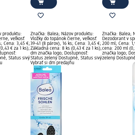
v produktu:
Značka: Balea; Názov produktu:
Značka: Balea; 
erne, veľkosť
Vložky do topánok čierne, veľkosť
Dezodorant v sp
s; Cena: 3,45 €;
39-41 (8 párov), 16 ks; Cena: 3,45 €;
200 ml; Cena: 1,
0,43 € za 1 ks);
Základná cena: 8 ks (0,43 € za 1 ks);
cena: 200 ml (0,
tupnosť:
dm značka logo; Dostupnosť:
značka logo; Do
né, Status sivý
Status zelený Dostupné, Status sivý
zelený Dostupné,
ňu
Vybrať si dm predajňu