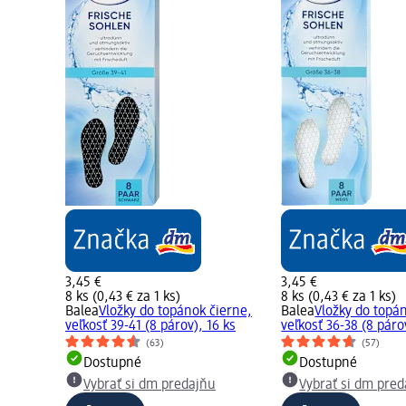
3,45 €
3,45 €
8 ks (0,43 € za 1 ks)
8 ks (0,43 € za 1 ks)
Balea
Vložky do topánok čierne,
Balea
Vložky do topán
veľkosť 39-41 (8 párov), 16 ks
veľkosť 36-38 (8 páro
(63)
(57)
Dostupné
Dostupné
Vybrať si dm predajňu
Vybrať si dm pre