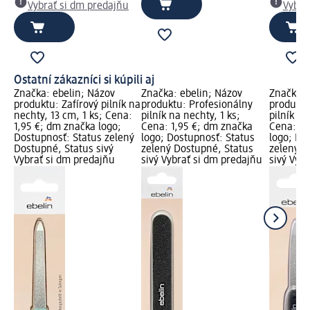
Vybrať si dm predajňu
Vybra
Ostatní zákazníci si kúpili aj
Značka: ebelin; Názov
Značka: ebelin; Názov
Značka: 
produktu: Zafírový pilník na
produktu: Profesionálny
produktu
nechty, 13 cm, 1 ks; Cena:
pilník na nechty, 1 ks;
pilník na
1,95 €; dm značka logo;
Cena: 1,95 €; dm značka
Cena: 1,
Dostupnosť: Status zelený
logo; Dostupnosť: Status
logo; Do
Dostupné, Status sivý
zelený Dostupné, Status
zelený D
Vybrať si dm predajňu
sivý Vybrať si dm predajňu
sivý Vyb