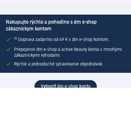
Nakupujte rýchlo a pohodlne s dm e-shop
zákazníckym kontom
⁽¹⁾ Doprava zadarmo od 49 € s dm e-shop kontom.
Prepojenie dm e-shop a active beauty konta s mnohými
zákazníckymi výhodami.
Rýchle a jednoduché spravovanie objednávok.
Vytvoriť dm e-shop konto
Pomoc
Výhody e-shopu
Zákaznícky servis
Zaslanie a dodanie
Vrátenie tovaru