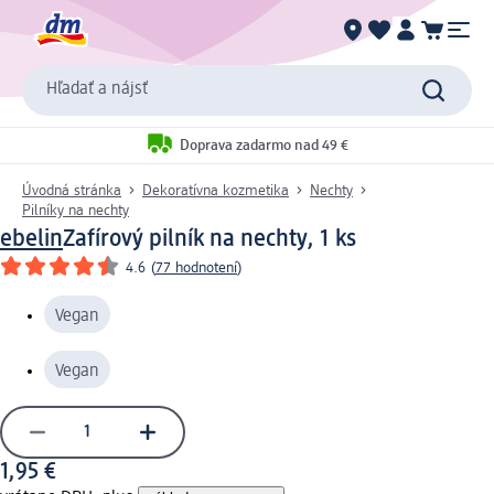
Hľadať a nájsť
Doprava zadarmo nad 49 €
Úvodná stránka
Dekoratívna kozmetika
Nechty
Pilníky na nechty
ebelin
Zafírový pilník na nechty, 1 ks
4.6
(
77 hodnotení
)
Vegan
Vegan
1,95 €