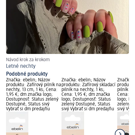
Návod krok za krokom
Letné nechty
Podobné produkty
Značka: ebelin; Názov
Značka: ebelin; Názov
Značka: 
produktu: Zafírový pilník na
produktu: Zafírový skladací
produktu
nechty, 13 cm, 1 ks; Cena:
pilník na nechty, 1 ks;
pilník na
1,95 €; dm značka logo;
Cena: 1,95 €; dm značka
Cena: 1,
Dostupnosť: Status zelený
logo; Dostupnosť: Status
logo; Do
Dostupné, Status sivý
zelený Dostupné, Status
zelený D
Vybrať si dm predajňu
sivý Vybrať si dm predajňu
sivý Vyb