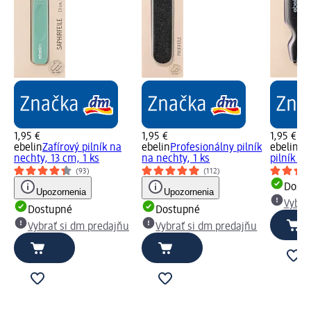
1,95 €
1,95 €
1,95 €
ebelin
Zafírový pilník na
ebelin
Profesionálny pilník
ebelin
Za
nechty, 13 cm, 1 ks
na nechty, 1 ks
pilník na
(93)
(112)
Dost
Upozornenia
Upozornenia
Vybra
Dostupné
Dostupné
Vybrať si dm predajňu
Vybrať si dm predajňu