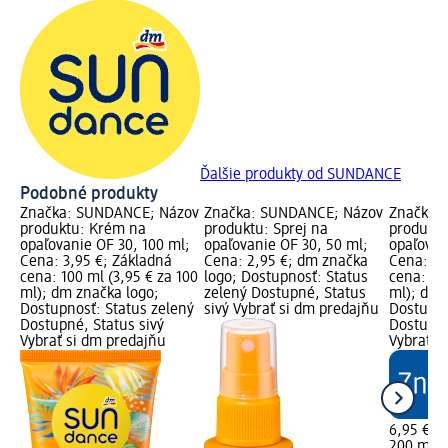
Ďalšie produkty od SUNDANCE
Podobné produkty
Značka: SUNDANCE; Názov
Značka: SUNDANCE; Názov
Značka:
produktu: Krém na
produktu: Sprej na
produktu
opaľovanie OF 30, 100 ml;
opaľovanie OF 30, 50 ml;
opaľovan
Cena: 3,95 €; Základná
Cena: 2,95 €; dm značka
Cena: 6,
cena: 100 ml (3,95 € za 100
logo; Dostupnosť: Status
cena: 20
ml); dm značka logo;
zelený Dostupné, Status
ml); dm 
Dostupnosť: Status zelený
sivý Vybrať si dm predajňu
Dostupno
Dostupné, Status sivý
Dostupné
Vybrať si dm predajňu
Vybrať s
6,95 €
200 ml (