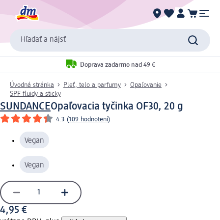
Hľadať a nájsť
Doprava zadarmo nad 49 €
Úvodná stránka
Pleť, telo a parfumy
Opaľovanie
SPF fluidy a sticky
SUNDANCE
Opaľovacia tyčinka OF30, 20 g
4.3
(
109 hodnotení
)
Vegan
Vegan
4,95 €