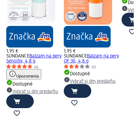
Dost
Vybra
1,95 €
1,95 €
SUNDANCE
Balzam na pery
SUNDANCE
Balzam na pery
Sensitiv, 4,8 g
OF 30, 4,8 g
(4)
(3)
Dostupné
Upozornenia
Vybrať si dm predajňu
Dostupné
Vybrať si dm predajňu