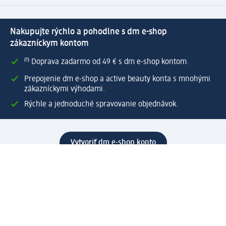
Nakupujte rýchlo a pohodlne s dm e-shop
zákazníckym kontom
⁽¹⁾ Doprava zadarmo od 49 € s dm e-shop kontom.
Prepojenie dm e-shop a active beauty konta s mnohými
zákazníckymi výhodami.
Rýchle a jednoduché spravovanie objednávok.
Vytvoriť dm e-shop konto
Pomoc
Výhody e-shopu
Zákaznícky servis
Zaslanie a dodanie
Vrátenie tovaru