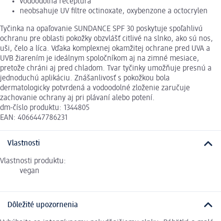
vodoodolná receptúra
neobsahuje UV filtre octinoxate, oxybenzone a octocrylen
Tyčinka na opaľovanie SUNDANCE SPF 30 poskytuje spoľahlivú
ochranu pre oblasti pokožky obzvlášť citlivé na slnko, ako sú nos,
uši, čelo a líca. Vďaka komplexnej okamžitej ochrane pred UVA a
UVB žiarením je ideálnym spoločníkom aj na zimné mesiace,
pretože chráni aj pred chladom. Tvar tyčinky umožňuje presnú a
jednoduchú aplikáciu. Znášanlivosť s pokožkou bola
dermatologicky potvrdená a vodoodolné zloženie zaručuje
zachovanie ochrany aj pri plávaní alebo potení.
dm-číslo produktu: 1344805
EAN: 4066447786231
Vlastnosti
Vlastnosti produktu:
vegan
Dôležité upozornenia