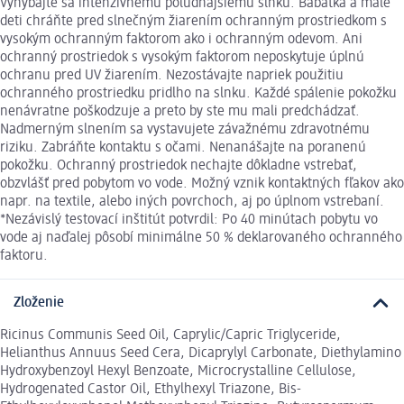
Vyhýbajte sa intenzívnemu poludňajšiemu slnku. Bábätká a malé
deti chráňte pred slnečným žiarením ochranným prostriedkom s
vysokým ochranným faktorom ako i ochranným odevom. Ani
ochranný prostriedok s vysokým faktorom neposkytuje úplnú
ochranu pred UV žiarením. Nezostávajte napriek použitiu
ochranného prostriedku pridlho na slnku. Každé spálenie pokožku
nenávratne poškodzuje a preto by ste mu mali predchádzať.
Nadmerným slnením sa vystavujete závažnému zdravotnému
riziku. Zabráňte kontaktu s očami. Nenanášajte na poranenú
pokožku. Ochranný prostriedok nechajte dôkladne vstrebať,
obzvlášť pred pobytom vo vode. Možný vznik kontaktných fľakov ako
napr. na textile, alebo iných povrchoch, aj po úplnom vstrebaní.
*Nezávislý testovací inštitút potvrdil: Po 40 minútach pobytu vo
vode aj naďalej pôsobí minimálne 50 % deklarovaného ochranného
faktoru.
Zloženie
Ricinus Communis Seed Oil, Caprylic/Capric Triglyceride,
Helianthus Annuus Seed Cera, Dicaprylyl Carbonate, Diethylamino
Hydroxybenzoyl Hexyl Benzoate, Microcrystalline Cellulose,
Hydrogenated Castor Oil, Ethylhexyl Triazone, Bis-