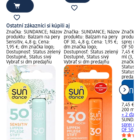
Ostatní zákazníci si kúpili aj
Značka: SUNDANCE; Názov
Značka: SUNDANCE; Názov
Značka:
produktu: Balzam na pery
produktu: Balzam na pery
produktu
Sensitiv, 4,8 g; Cena:
OF 30, 4,8 g; Cena: 1,95 €;
sprej na
1,95 €; dm značka logo;
dm značka logo;
OF 50, 2
Dostupnosť: Status zelený
Dostupnosť: Status zelený
7,45 €; 
Dostupné, Status sivý
Dostupné, Status sivý
ml (3,73
Vybrať si dm predajňu
Vybrať si dm predajňu
značka l
Status z
Status si
predajň
7,45 €
200 ml (3
+ 2 ďalši
SUNDAN
sprej na
OF 50, 2