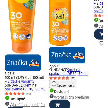
+ 2 ďalši
SUNDAN
opaľovan
Dost
Vybra
2,95 €
SUNDANCE
Sprej na
3,95 €
opaľovanie OF 30, 50 ml
100 ml (3,95 € za 100 ml)
(57)
+ 2 ďalšie varianty
SUNDANCE
Krém na
Upozornenia
opaľovanie OF 30, 100 ml
Dostupné
(91)
Vybrať si dm predajňu
Dostupné
Vybrať si dm predajňu