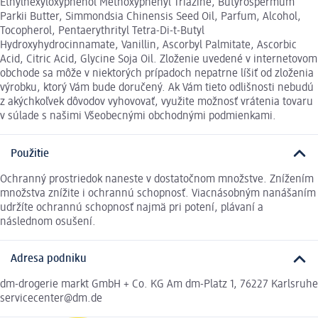
Ethylhexyloxyphenol Methoxyphenyl Triazine, Butyrospermum
Parkii Butter, Simmondsia Chinensis Seed Oil, Parfum, Alcohol,
Tocopherol, Pentaerythrityl Tetra-Di-t-Butyl
Hydroxyhydrocinnamate, Vanillin, Ascorbyl Palmitate, Ascorbic
Acid, Citric Acid, Glycine Soja Oil. Zloženie uvedené v internetovom
obchode sa môže v niektorých prípadoch nepatrne líšiť od zloženia
výrobku, ktorý Vám bude doručený. Ak Vám tieto odlišnosti nebudú
z akýchkoľvek dôvodov vyhovovať, využite možnosť vrátenia tovaru
v súlade s našimi Všeobecnými obchodnými podmienkami.
Použitie
Ochranný prostriedok naneste v dostatočnom množstve. Znížením
množstva znížite i ochrannú schopnosť. Viacnásobným nanášaním
udržíte ochrannú schopnosť najmä pri potení, plávaní a
následnom osušení.
Adresa podniku
dm-drogerie markt GmbH + Co. KG Am dm-Platz 1, 76227 Karlsruhe
servicecenter@dm.de