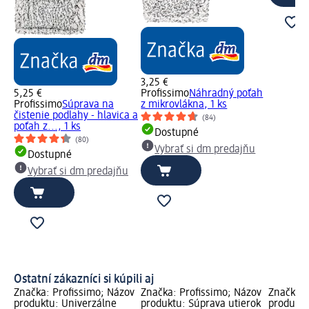
3,25 €
5,25 €
Profissimo
Náhradný poťah
Profissimo
Súprava na
z mikrovlákna, 1 ks
čistenie podlahy - hlavica a
(84)
poťah z..., 1 ks
Dostupné
(80)
Vybrať si dm predajňu
Dostupné
Vybrať si dm predajňu
Ostatní zákazníci si kúpili aj
Značka: Profissimo; Názov
Značka: Profissimo; Názov
Značka: 
produktu: Univerzálne
produktu: Súprava utierok
produktu