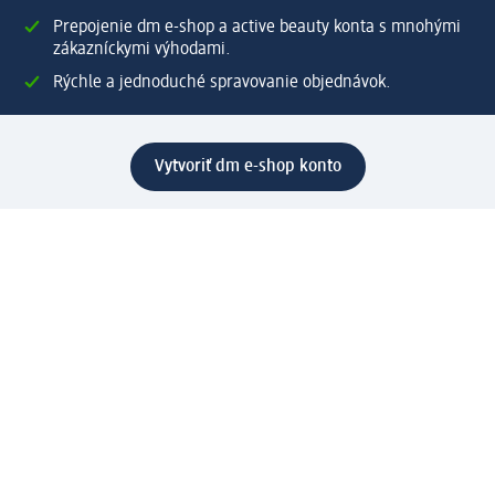
Prepojenie dm e-shop a active beauty konta s mnohými
zákazníckymi výhodami.
Rýchle a jednoduché spravovanie objednávok.
Vytvoriť dm e-shop konto
Pomoc
Výhody e-shopu
Zákaznícky servis
Zaslanie a dodanie
Vrátenie tovaru
Spoločnosť
O nás
Zodpovednosť
Práca a vzdelávanie
Tlačové stredisko
Cesta do dm dialogica
Centrálny sklad
Svet produktov