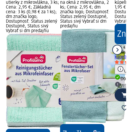
utierky z mikrovlákna, 3 ks;
na okná z mikrovlákna, 2
kúpeľne 2
Cena: 2,95 €; Základná
ks; Cena: 2,95 €; dm
1,95 €; 
cena: 3 ks (0,98 € za 1 ks);
značka logo; Dostupnosť:
Dostupno
dm značka logo;
Status zelený Dostupné,
Dostupné
Dostupnosť: Status zelený
Status sivý Vybrať si dm
Vybrať s
Dostupné, Status sivý
predajňu
Vybrať si dm predajňu
1,95 €
Profissi
kúpeľne 2
Upoz
Dost
Vybra