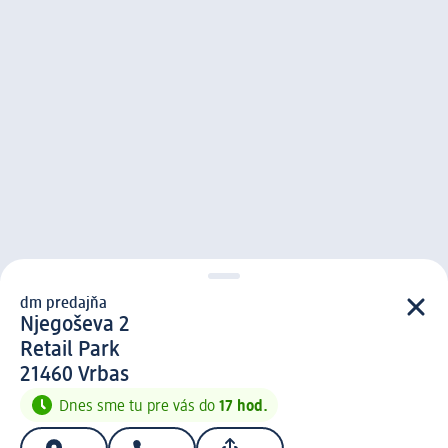
dm predajňa
d m predajňa
Njegoševa 2
Retail Park
2 1 4 6 0
21460
Vrbas
Dnes sme tu pre vás do
17 hod.