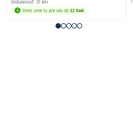
Vzdialenosť: 35 km
V
Dnes sme tu pre vás do
22 hod.