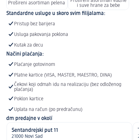
Prošireni asortiman vlažne
Prošireni asortiman pelena
i suve hrane za bebe
Standardne usluge u skoro svim filijalama:
Pristup bez barijera
Usluga pakovanja poklona
Kutak za decu
Načini plaćanja:
Plaćanje gotovinom
Platne kartice (VISA, MASTER, MAESTRO, DINA)
Čekovi koji odmah idu na realizaciju (bez odloženog
plaćanja)
Poklon kartice
Uplata na račun (po predračunu)
dm predajne v okolí
Sentandrejski put 11
21000 Novi Sad
2