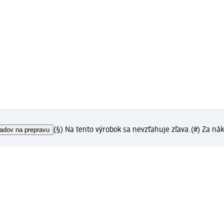
adov na prepravu
(§) Na tento výrobok sa nevzťahuje zľava.
(#) Za ná
ka?