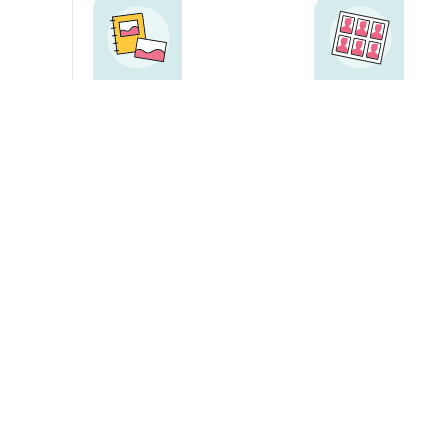
Foto-Bedienservice
Passbild-Service
Teppichreiniger ausleihen
Copyservice
Copyservice Bindelösungen
Unsere Zusatzsortimente