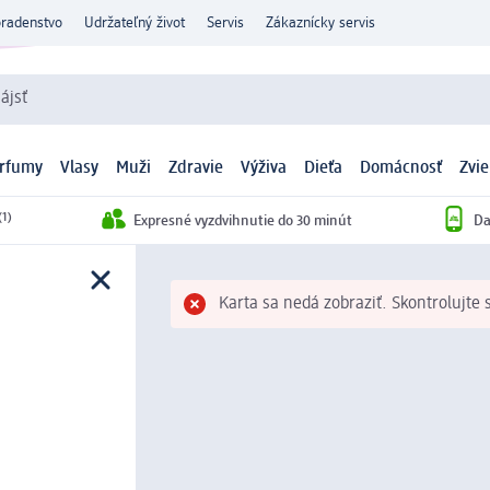
oradenstvo
Udržateľný život
Servis
Zákaznícky servis
ájsť
arfumy
Vlasy
Muži
Zdravie
Výživa
Dieťa
Domácnosť
Zvie
(1)
Expresné vyzdvihnutie do 30 minút
Da
Karta sa nedá zobraziť. Skontrolujte 