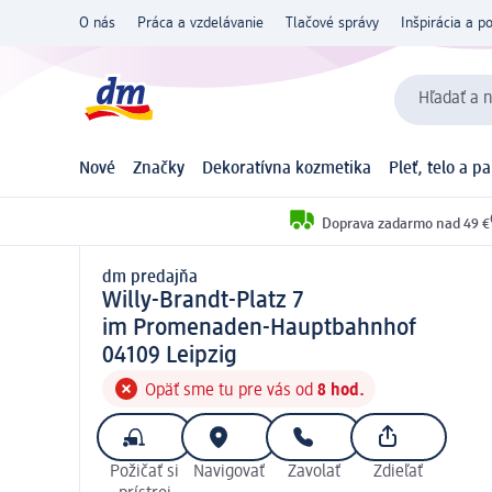
O nás
Práca a vzdelávanie
Tlačové správy
Inšpirácia a p
Hľadať a n
Nové
Značky
Dekoratívna kozmetika
Pleť, telo a p
Doprava zadarmo nad 49 €
dm predajňa
d m predajňa
Willy-Brandt-Platz 7
im Promenaden-Hauptbahnhof
0 4 1 0 9
04109
Leipzig
Opäť sme tu pre vás od
8 hod.
Požičať si
Navigovať
Zavolať
Zdieľať