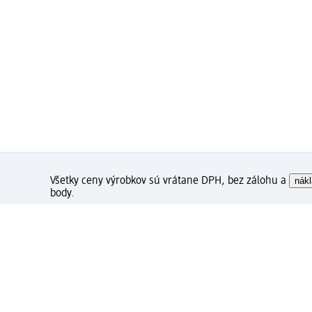
Všetky ceny výrobkov sú vrátane DPH, bez zálohu a
nákl
body.
Ako sa vám páči táto strán