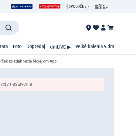
ratá
Foto
Dopredaj
Veľké balenia v dm
dmLIVE ▶
rček za stiahnutie Mojej dm-App
svoje nastavenia.