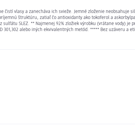
čistí vlasy a zanecháva ich svieže. Jemné zloženie neobsahuje sili
príjemnú štruktúru, zatiaľ čo antioxidanty ako tokoferol a askorbyl
 sulfátu SLEZ. ** Najmenej 92% zložiek výrobku (vrátane vody) je p
D 301,302 alebo iných ekvivalentných metód. ***** Bez uzáveru a eti