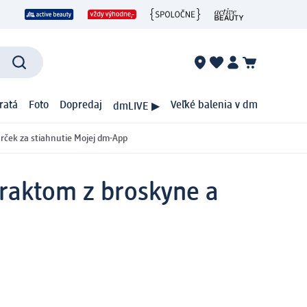
ratá
Foto
Dopredaj
Veľké balenia v dm
dmLIVE ▶
rček za stiahnutie Mojej dm-App
traktom z broskyne a