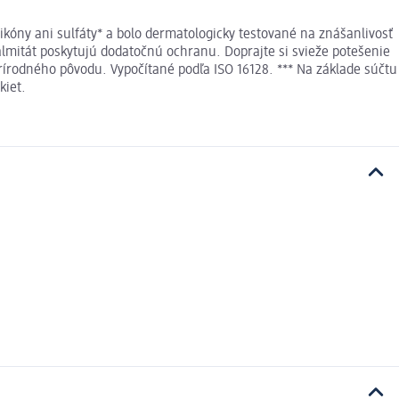
kóny ani sulfáty* a bolo dermatologicky testované na znášanlivosť
palmitát poskytujú dodatočnú ochranu. Doprajte si svieže potešenie
rírodného pôvodu. Vypočítané podľa ISO 16128. *** Na základe súčtu
kiet.