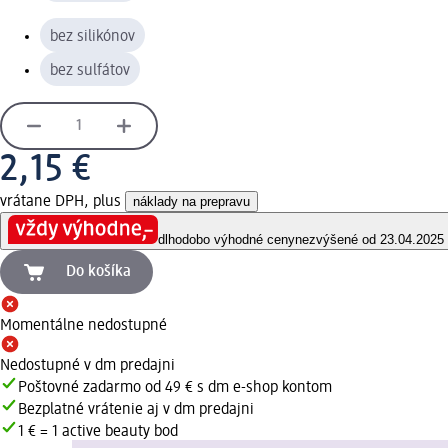
bez silikónov
bez sulfátov
2,15 €
vrátane DPH, plus
náklady na prepravu
dlhodobo výhodné ceny
nezvýšené od 23.04.2025
Do košíka
Momentálne nedostupné
Nedostupné v dm predajni
Poštovné zadarmo od 49 € s dm e-shop kontom
Bezplatné vrátenie aj v dm predajni
1 € = 1 active beauty bod