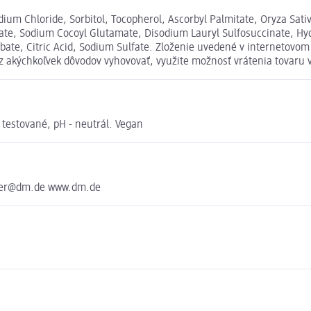
um Chloride, Sorbitol, Tocopherol, Ascorbyl Palmitate, Oryza Sativa
mate, Sodium Cocoyl Glutamate, Disodium Lauryl Sulfosuccinate, H
bate, Citric Acid, Sodium Sulfate. Zloženie uvedené v internetovom
 z akýchkoľvek dôvodov vyhovovať, využite možnosť vrátenia tovar
 testované, pH - neutrál. Vegan
nter@dm.de www.dm.de