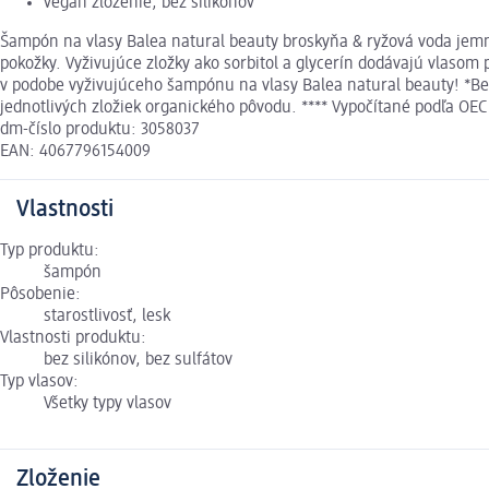
vegan zloženie, bez silikónov
Šampón na vlasy Balea natural beauty broskyňa & ryžová voda jemne 
pokožky. Vyživujúce zložky ako sorbitol a glycerín dodávajú vlasom 
v podobe vyživujúceho šampónu na vlasy Balea natural beauty! *Bez
jednotlivých zložiek organického pôvodu. **** Vypočítané podľa OEC
dm-číslo produktu: 3058037
EAN: 4067796154009
Vlastnosti
Typ produktu:
šampón
Pôsobenie:
starostlivosť, lesk
Vlastnosti produktu:
bez silikónov, bez sulfátov
Typ vlasov:
Všetky typy vlasov
Zloženie