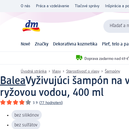
O nás
Práca a vzdelávanie
Tlačové správy
Inšpirácia a p
Hľadať a n
Nové
Značky
Dekoratívna kozmetika
Pleť, telo a p
Doprava zadarmo nad 49 €
Úvodná stránka
Vlasy
Starostlivosť o vlasy
Šampóny
Balea
Vyživujúci šampón na v
ryžovou vodou, 400 ml
3.9
(
77 hodnotení
)
bez silikónov
bez sulfátov