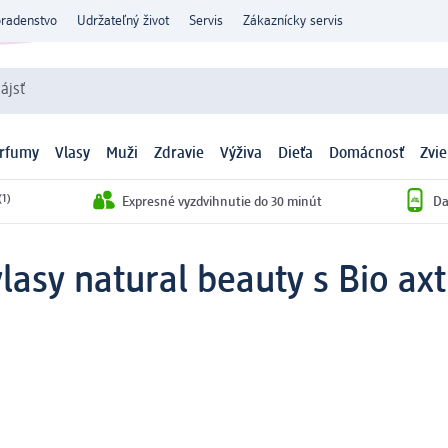
oradenstvo
Udržateľný život
Servis
Zákaznícky servis
ájsť
arfumy
Vlasy
Muži
Zdravie
Výživa
Dieťa
Domácnosť
Zvie
(1)
Expresné vyzdvihnutie do 30 minút
Da
lasy natural beauty s Bio ax